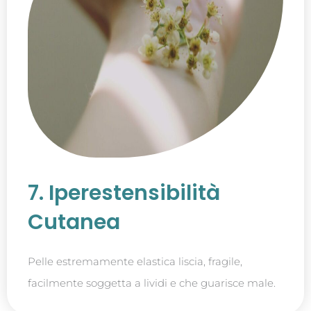
7. Iperestensibilità
Cutanea
Pelle estremamente elastica liscia, fragile,
facilmente soggetta a lividi e che guarisce male.