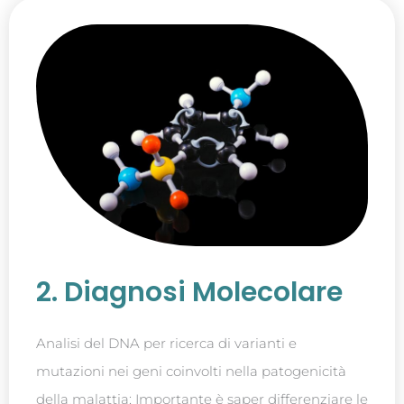
2. Diagnosi Molecolare
Analisi del DNA per ricerca di varianti e
mutazioni nei geni coinvolti nella patogenicità
della malattia; Importante è saper differenziare le