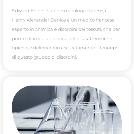
Edward Ehlers è un dermatologo danese, e
Henry Alexander Danlos è un medico francese
esperto in chimica e disordini dei tessuti, che per
primi stilarono un elenco delle caratteristiche
tipiche, e delinearono accuratamente il fenotipo
di questo gruppo di disordini.